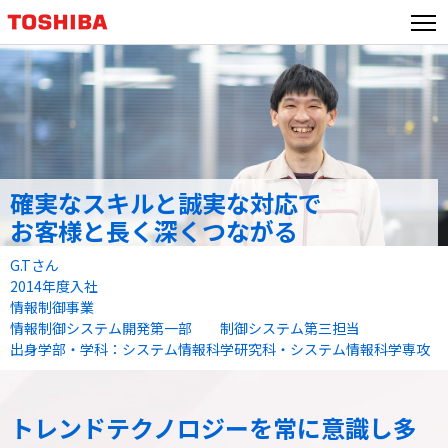
確実なスキルと誠実な対応で
お客様と長く深くつながる
G.Tさん
2014年度入社
情報制御事業
情報制御システム開発第一部 制御システム第三担当
出身学部・学科：システム情報科学研究科・システム情報科学専攻
トレンドテクノロジーを常に意識し
多