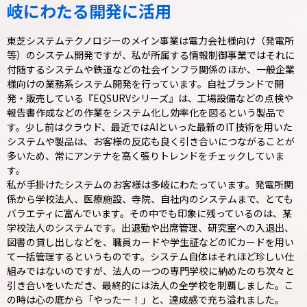
岐にわたる開発に活用
東芝システムテクノロジーのメイン事業は電力会社様向け（発電所
等）のシステム開発ですが、私が所属する情報制御事業ではそれに
付随するシステムや鉄道などの社会インフラ関係のほか、一般企業
様向けの業務系システム開発を行っています。自社ブランドで開
発・販売している『EQSURVシリーズ』は、工場設備などの点検や
報告書作成などの作業をシステム化し効率化を図るという製品で
す。少し前はクラウド、最近ではAIといった最新のIT技術を用いた
システムや製品は、お客様の反応も良く引き合いにつながることが
多いため、常にアンテナを高く張りトレンドをチェックしていま
す。
私が手掛けたシステムのお客様は多岐にわたっています。発電所関
係から学校法人、医療施設、寺院、自社内のシステムまで、とても
バラエティに富んでいます。その中でも印象に残っているのは、某
学校法人のシステムです。出退勤や出席管理、研究室への入退出、
図書の貸し出しなどを、職員カードや学生証などのICカードを用い
て一括管理するというものです。システム自体はそれほど珍しい仕
組みではないのですが、法人の一つの専門学校に納めたのち次々と
引き合いをいただき、最終的には法人の全学校を制覇しました。こ
の時は心の底から「やったー！」と、達成感で充ち溢れました。