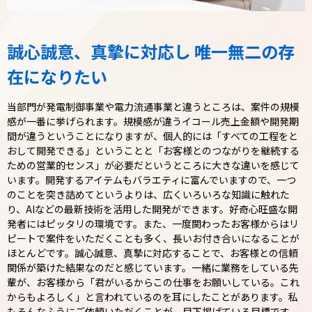
誠心誠意、真摯に対応し
唯一無二の存
在になりたい
当部門が発電制御事業や電力流通事業と違うところは、案件の規模
感が一番に挙げられます。規模感が違うイコール売上金額や開発期
間が違うということになりますが、個人的には「すべての工程をと
おして開発できる」ということと「お客様とのつながりを継続する
ための営業的センス」が必要だというところに大きな違いを感じて
います。開発するアイテムもバラエティに富んでいますので、一つ
のことを突き詰めてというよりは、広くいろいろな知識に触れた
り、AIなどの最新技術を活用した開発ができます。好奇心旺盛な開
発者にはピッタリの環境です。また、一度関わったお客様からはリ
ピートで案件をいただくことも多く、長いお付き合いになることが
ほとんどです。誠心誠意、真摯に対応することで、お客様との信頼
関係が築けた結果なのだと感じています。一緒に業務をしている先
輩が、お客様から「君がいるからこの仕事をお願いしている。これ
からもよろしく」と言われているのを耳にしたことがあります。私
もそんなふうにご依頼いただくことが、目下掲げている目標です。