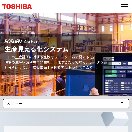
生産見える化システム
生産状況を一元化 EQSURV Andon
一日の生産計画に対する進捗をリアルタイムで見える化。
現場の生産状況や異常発生を一元化するだけでなく、
データ収集
と分析により、生産効率向上を図るアンドンシステムです。
メニュー